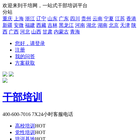
欢迎来到干培网，一站式干部培训平台
分站
重庆
上海
浙江
辽宁
山东
广东
四川
贵州
云南
宁夏
江苏
香港
新疆
安微
福建
西藏
吉林
黑龙江
河南
湖北
湖南
北京
天津
陕
西
广西
河北
山西
甘肃
内蒙古
青海
您好，请登录
注册
我的问答
方案获取
干部培训
400-600-7016
7X24小时客服电话
高校培训
HOT
党性培训
HOT
培训基地
HOT