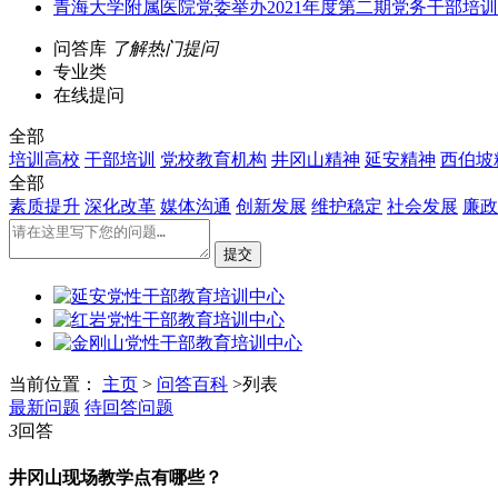
青海大学附属医院党委举办2021年度第二期党务干部培
问答库
了解热门提问
专业类
在线提问
全部
培训高校
干部培训
党校教育机构
井冈山精神
延安精神
西伯坡
全部
素质提升
深化改革
媒体沟通
创新发展
维护稳定
社会发展
廉政
当前位置：
主页
>
问答百科
>列表
最新问题
待回答问题
3
回答
井冈山现场教学点有哪些？