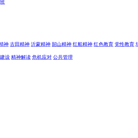
训班
精神
古田精神
沂蒙精神
韶山精神
红船精神
红色教育
党性教育
建设
精神解读
危机应对
公共管理