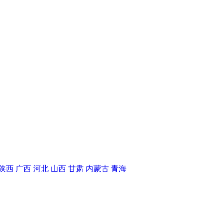
陕西
广西
河北
山西
甘肃
内蒙古
青海