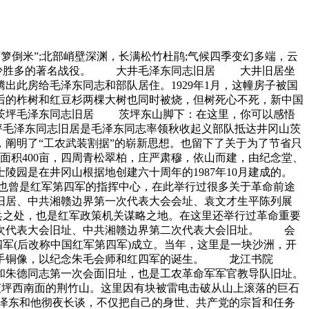
倒米”;北部峭壁深渊，长满松竹杜鹃;气候四季变幻多端，云
一场以少胜多的著名战役。 大井毛泽东同志旧居 大井旧居坐
此房给毛泽东同志和部队居住。1929年1月，这幢房子被国
房后的柞树和红豆杉两棵大树也同时被烧，但树死心不死，新中国
 茨坪毛泽东同志旧居 茨坪东山脚下：在这里，你可以感悟
坪毛泽东同志旧居是毛泽东同志率领秋收起义部队抵达井冈山茨
阐明了“工农武装割据”的崭新思想。也留下了关于为了节省只
积400亩，四周青松翠柏，庄严肃穆，依山而建，由纪念堂、
陵园是在井冈山根据地创建六十周年的1987年10月建成的。
曾是红军第四军的指挥中心，在此举行过很多关于革命前途
旧居、中共湘赣边界第一次代表大会会址、袁文才生平陈列展
兵之处，也是红军政策机关谋略之地。在这里还举行过革命重要
二次代表大会旧址、中共湘赣边界第二次代表大会旧址。 会
四军(后改称中国红军第四军)成立。当年，这里是一块沙洲，开
德握手铜像，以纪念朱毛会师和红四军的诞生。 龙江书院
和朱德同志第一次会面旧址，也是工农革命军军官教导队旧址。
坪西南面的荆竹山。这里因有块被雷电击破从山上滚落的巨石
毛泽东和他彻夜长谈，不仅把自己的身世、共产党的宗旨和任务