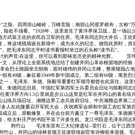
险。四周崇山峻岭，万峰竞险：南部山冈星罗棋布，古称“万箩
界，险处不须看。”1928年，这里发生了黄洋界保卫战，是
方武装王佐的农民自卫军的住房。毛泽东同志到大井后，王佐腾出
修复，将这堵残墙嵌在新墙中，成为永久的纪念。烧毁此房时，
树”。把毛泽东同志平时读书看报时坐过的石头称“读书石”。
大计的声音;在这里，你可以看到那铸造历史的精神光辉。 茨
一文，从理论上全面系统地总结了创建井冈山革命根据地的经验，
烈士陵园坐北朝南，面对雄伟的井冈山主峰，整座陵园占地面
有49级，象征着1949年新中国成立。第二组有60级，寓意烈士
，毛泽东、朱德、陈毅等重要红军领导都曾在此居住。这里也
居、朱德同志旧居、中国红军第四军士兵委员会旧址与陈毅同志
洋界方向1.5公里就是步云山这里是红军在井冈山的著名练
云山练兵场旧址、湘赣边界工农兵政府旧址、中共湘赣边界第
2万多人在此隆重召开军民大会，庆祝两军会师和中国工农红军第
中国成立后，原貌修复，并在会台前方矗立了一尊毛泽东、朱
桂，给古朴庄严的书院平添了许多生机。龙江书院是毛泽东同志
。 荆竹山 毛泽东宣布三大纪律遗址--雷打石，位于江西茨
进入荆竹山，井冈山的绿林首领王佐派联络副官朱诗柳前来迎接。