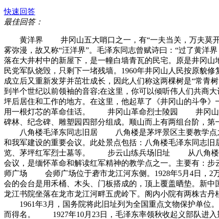
快速回答
最佳回答：
黄洋界 井冈山五大哨口之一，有“一夫当关，万夫莫开”之
雾弥漫，故又称“汪洋界”。毛泽东同志曾赋诗曰：“过了黄洋
落在大井村中的新屋下，是一幢白墙青瓦的民宅。原是井冈山地
民党军队烧毁，只剩下一堵残墙。1960年井冈山人民按原貌
成立后又重新发芽并茁壮成长，因此人们称这两棵树是“常青
到半个世纪以前领袖的音容;在这里，你可以倾听伟人们共商
坪后居住和工作的地方。在这里，他起草了《井冈山的斗争》
用一根灯芯的革命佳话。 井冈山革命烈士陵园 井冈山革命
碑林、纪念碑、雕塑园四部分组成。顺山而上有两组台阶，第一组
八角楼毛泽东同志旧居 八角楼是茅坪景区主要教学点之一
和我军建设的重要会议。此处景点包括：八角楼毛泽东同志旧
览、茅坪红军烈士墓等。 步云山练兵场旧址 从八角楼往黄
会议，是缅怀革命和解读红军精神的教学点之一。主要有：步
师广场 会师广场位于砻市龙江河东侧。1928年5月4日，
会的会台是用禾桶、木头、门板搭成的，顶上覆盖晒垫。新
龙江书院坐落在龙市龙江河畔五虎岭下。阁内小院有两株古丹
1961年3月，国务院将此旧址列为全国重点文物保护单位
而得名。 1927年10月23日，毛泽东率领秋收起义部队