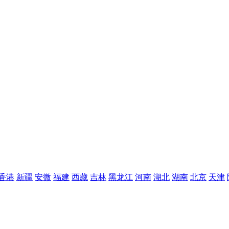
香港
新疆
安微
福建
西藏
吉林
黑龙江
河南
湖北
湖南
北京
天津