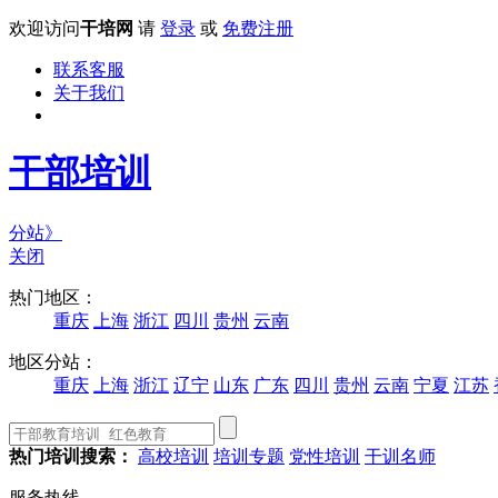
欢迎访问
干培网
请
登录
或
免费注册
联系客服
关于我们
干部培训
分站》
关闭
热门地区：
重庆
上海
浙江
四川
贵州
云南
地区分站：
重庆
上海
浙江
辽宁
山东
广东
四川
贵州
云南
宁夏
江苏
热门培训搜索：
高校培训
培训专题
党性培训
干训名师
服务热线