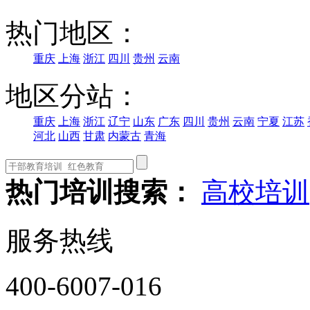
热门地区：
重庆
上海
浙江
四川
贵州
云南
地区分站：
重庆
上海
浙江
辽宁
山东
广东
四川
贵州
云南
宁夏
江苏
河北
山西
甘肃
内蒙古
青海
热门培训搜索：
高校培训
服务热线
400-6007-016