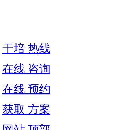
热
线:
400-
6007-
016
干培 热线
在线 咨询
在线 预约
获取 方案
网站 顶部