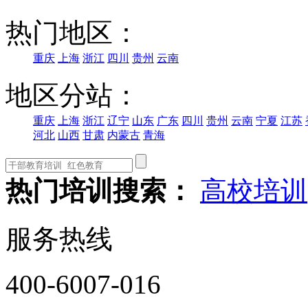
热门地区：
重庆
上海
浙江
四川
贵州
云南
地区分站：
重庆
上海
浙江
辽宁
山东
广东
四川
贵州
云南
宁夏
江苏
河北
山西
甘肃
内蒙古
青海
热门培训搜索：
高校培训
服务热线
400-6007-016