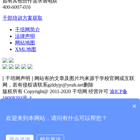
如有其他合作需求请电联
400-6007-016
干部培训方案获取
干培网简介
法律声明
网站地图
XML地图
[ 干培网声明 ] 网站有的文章及图片均来源于学校官网或互联
网，若有侵权请联系gzldyjy@yeah.net删除
版权所有 Copyright@ 2011-2020 干培网 经营许可
渝ICP备
19008293号-4
×
诚信示范网站
经营性网站备案信息
可信网站
电话
欢迎来到本网站，请问有什么可以帮您？
400-6007-016
咨询
二维码
现在咨询
稍后再说