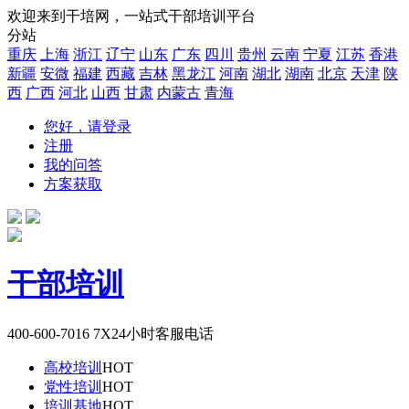
欢迎来到干培网，一站式干部培训平台
分站
重庆
上海
浙江
辽宁
山东
广东
四川
贵州
云南
宁夏
江苏
香港
新疆
安微
福建
西藏
吉林
黑龙江
河南
湖北
湖南
北京
天津
陕
西
广西
河北
山西
甘肃
内蒙古
青海
您好，请登录
注册
我的问答
方案获取
干部培训
400-600-7016
7X24小时客服电话
高校培训
HOT
党性培训
HOT
培训基地
HOT