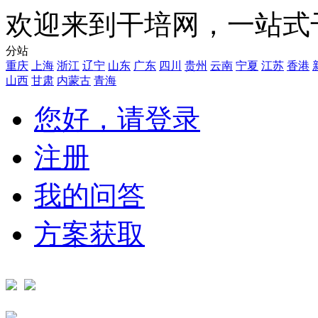
欢迎来到干培网，一站式
分站
重庆
上海
浙江
辽宁
山东
广东
四川
贵州
云南
宁夏
江苏
香港
山西
甘肃
内蒙古
青海
您好，请登录
注册
我的问答
方案获取