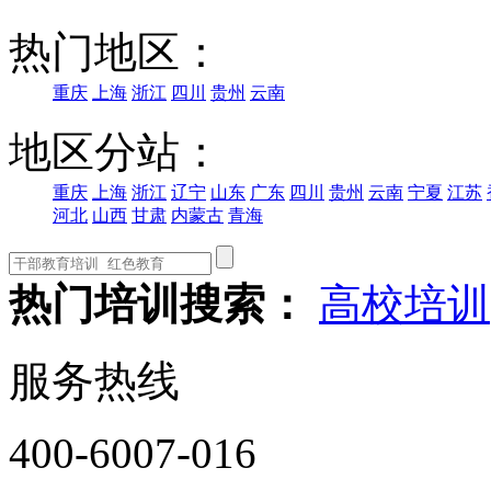
热门地区：
重庆
上海
浙江
四川
贵州
云南
地区分站：
重庆
上海
浙江
辽宁
山东
广东
四川
贵州
云南
宁夏
江苏
河北
山西
甘肃
内蒙古
青海
热门培训搜索：
高校培训
服务热线
400-6007-016