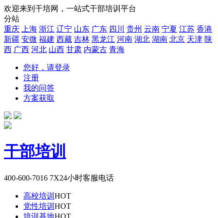
欢迎来到干培网，一站式干部培训平台
分站
重庆
上海
浙江
辽宁
山东
广东
四川
贵州
云南
宁夏
江苏
香港
新疆
安微
福建
西藏
吉林
黑龙江
河南
湖北
湖南
北京
天津
陕
西
广西
河北
山西
甘肃
内蒙古
青海
您好，请登录
注册
我的问答
方案获取
干部培训
400-600-7016
7X24小时客服电话
高校培训
HOT
党性培训
HOT
培训基地
HOT