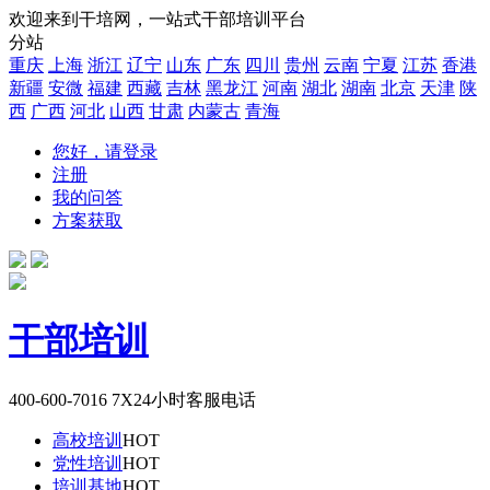
欢迎来到干培网，一站式干部培训平台
分站
重庆
上海
浙江
辽宁
山东
广东
四川
贵州
云南
宁夏
江苏
香港
新疆
安微
福建
西藏
吉林
黑龙江
河南
湖北
湖南
北京
天津
陕
西
广西
河北
山西
甘肃
内蒙古
青海
您好，请登录
注册
我的问答
方案获取
干部培训
400-600-7016
7X24小时客服电话
高校培训
HOT
党性培训
HOT
培训基地
HOT