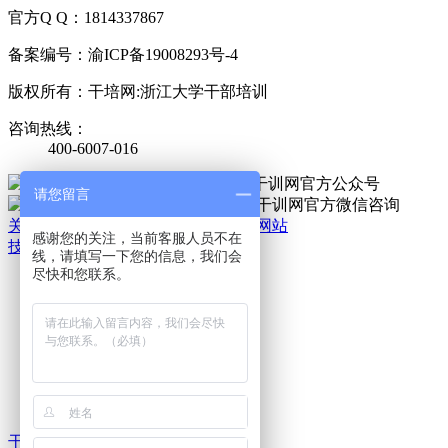
官方Q Q：1814337867
备案编号：渝ICP备19008293号-4
版权所有：干培网:浙江大学干部培训
咨询热线：
400-6007-016
官方公众号
请您留言
官方微信
关于我们
|
法律责任
|
网站地图
|
手机网站
感谢您的关注，当前客服人员不在
技术支持：干培网
线，请填写一下您的信息，我们会
干
尽快和您联系。
培
热
线:
400-
6007-
016
干培 热线