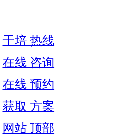
线:
400-
6007-
016
干培 热线
在线 咨询
在线 预约
获取 方案
网站 顶部