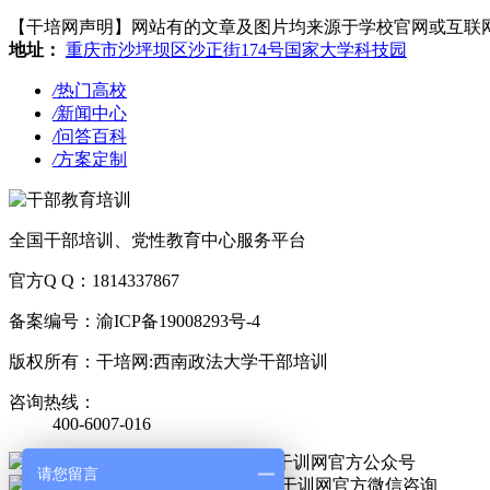
【干培网声明】网站有的文章及图片均来源于学校官网或互联网，若有侵
地址：
重庆市沙坪坝区沙正街174号国家大学科技园
/
热门高校
/
新闻中心
/
问答百科
/
方案定制
全国干部培训、党性教育中心服务平台
官方Q Q：1814337867
备案编号：渝ICP备19008293号-4
版权所有：干培网:西南政法大学干部培训
咨询热线：
400-6007-016
官方公众号
请您留言
官方微信