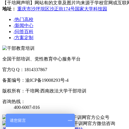
【干培网声明】网站有的文章及图片均来源于学校官网或互联网，若有侵
地址：
重庆市沙坪坝区沙正街174号国家大学科技园
/
热门高校
/
新闻中心
/
问答百科
/
方案定制
全国干部培训、党性教育中心服务平台
官方Q Q：1814337867
备案编号：渝ICP备19008293号-4
版权所有：干培网:西南政法大学干部培训
咨询热线：
400-6007-016
官方公众号
请您留言
官方微信