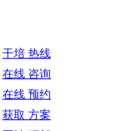
培
热
线:
400-
6007-
016
干培 热线
在线 咨询
在线 预约
获取 方案