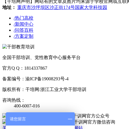
【干培网声明】网站有的文章及图片均来源于学校官网或互联网，若有侵
地址：
重庆市沙坪坝区沙正街174号国家大学科技园
/
热门高校
/
新闻中心
/
问答百科
/
方案定制
全国干部培训、党性教育中心服务平台
官方Q Q：1814337867
备案编号：渝ICP备19008293号-4
版权所有：干培网:浙江工业大学干部培训
咨询热线：
400-6007-016
官方公众号
请您留言
官方微信
关于我们
|
法律责任
|
网站地图
|
手机网站