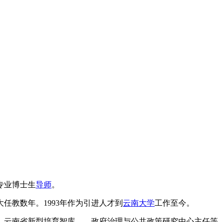
专业博士生
导师
。
任教数年。1993年作为引进人才到
云南大学
工作至今。
、云南省新型培育智库——政府治理与公共政策研究中心主任等