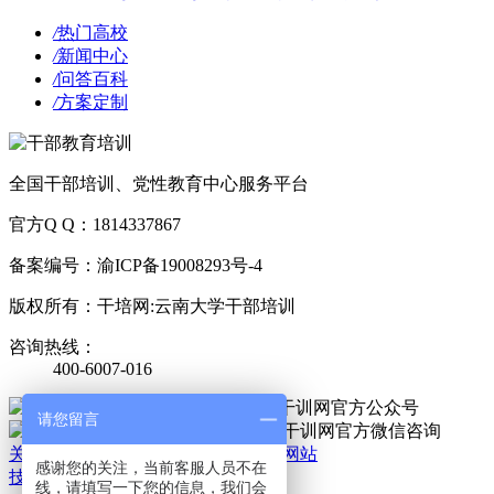
/
热门高校
/
新闻中心
/
问答百科
/
方案定制
全国干部培训、党性教育中心服务平台
官方Q Q：1814337867
备案编号：渝ICP备19008293号-4
版权所有：干培网:云南大学干部培训
咨询热线：
400-6007-016
官方公众号
请您留言
官方微信
关于我们
|
法律责任
|
网站地图
|
手机网站
感谢您的关注，当前客服人员不在
技术支持：干培网
线，请填写一下您的信息，我们会