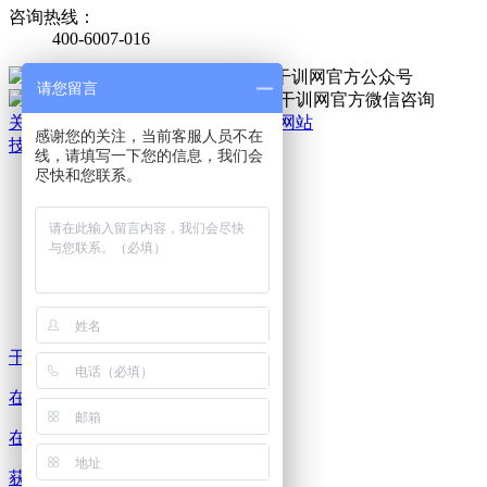
咨询热线：
400-6007-016
官方公众号
请您留言
官方微信
关于我们
|
法律责任
|
网站地图
|
手机网站
感谢您的关注，当前客服人员不在
技术支持：干培网
线，请填写一下您的信息，我们会
干
尽快和您联系。
培
热
线:
400-
6007-
016
干培 热线
在线 咨询
在线 预约
获取 方案