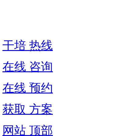
热
线:
400-
6007-
016
干培 热线
在线 咨询
在线 预约
获取 方案
网站 顶部