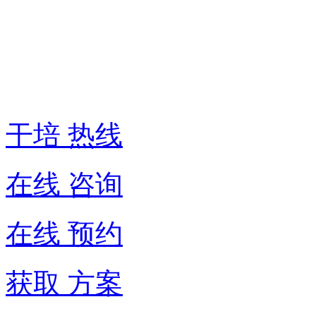
干
培
热
线:
400-
6007-
016
干培 热线
在线 咨询
在线 预约
获取 方案