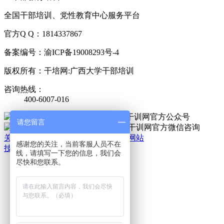
全国干部培训、党性教育中心服务平台
官方Q Q：1814337867
备案编号：渝ICP备19008293号-4
版权所有：干培网:广西大学干部培训
咨询热线：
400-6007-016
官方公众号
请您留言
官方微信
关于我们
|
法律责任
|
网站地图
|
手机网站
感谢您的关注，当前客服人员不在
技术支持：干培网
线，请填写一下您的信息，我们会
干
尽快和您联系。
培
热
线:
400-
6007-
016