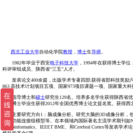
西北工业大学
自动化学院
教授
，
博士
生
导师
。
1982年毕业于西安
电子科技大学
，1994年在获得博士学位，
科评审组成员、陕西省“三五”人才。
发表论文400余篇，出版学术专著四部;获得省部科技奖励六
863 高技术计划项目五项、国家973项目课题一项、国家重
指导博士和
硕士
研究生129名。培养多名学生获得陕西省
养的博士毕业生获得2012年全国优秀博士论文提名奖。获得西北
主要研究方向1：脑成像分析。研究大脑的3D成像分析，包括
系、功能连接组模型等。在本领域内国际著名主流学术期刊如NeuroImage、Medical Im
Neuroinformatics、IEEET BME、和Cerebral C