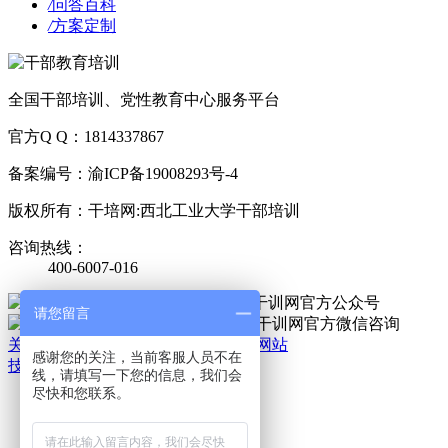
/
问答百科
/
方案定制
全国干部培训、党性教育中心服务平台
官方Q Q：1814337867
备案编号：渝ICP备19008293号-4
版权所有：干培网:西北工业大学干部培训
咨询热线：
400-6007-016
官方公众号
请您留言
官方微信
关于我们
|
法律责任
|
网站地图
|
手机网站
感谢您的关注，当前客服人员不在
技术支持：干培网
线，请填写一下您的信息，我们会
干
尽快和您联系。
培
热