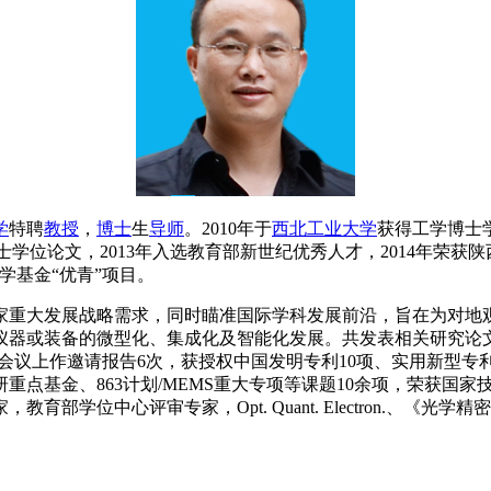
学
特聘
教授
，
博士
生
导师
。2010年于
西北工业大学
获得工学博士学
士学位论文，2013年入选教育部新世纪优秀人才，2014年荣获陕
学基金“优青”项目。
重大发展战略需求，同时瞄准国际学科发展前沿，旨在为对地观
装备的微型化、集成化及智能化发展。共发表相关研究论文54篇，包
重要学术会议上作邀请报告6次，获授权中国发明专利10项、实用新
点基金、863计划/MEMS重大专项等课题10余项，荣获国家
家，Opt. Quant. Electron.、《光学精密工程》编委，Opt. 