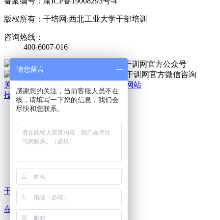
备案编号：渝ICP备19008293号-4
版权所有：干培网:西北工业大学干部培训
咨询热线：
400-6007-016
官方公众号
请您留言
官方微信
关于我们
|
法律责任
|
网站地图
|
手机网站
感谢您的关注，当前客服人员不在
技术支持：干培网
线，请填写一下您的信息，我们会
干
尽快和您联系。
培
热
线:
400-
6007-
016
干培 热线
在线 咨询