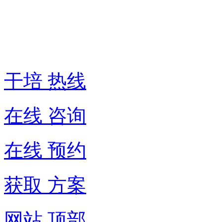
热
线:
400-
6007-
016
干培 热线
在线 咨询
在线 预约
获取 方案
网站 顶部