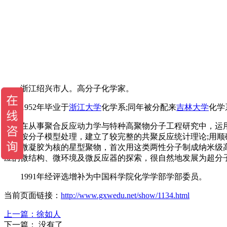
浙江绍兴市人。高分子化学家。
1952年毕业于
浙江大学
化学系;同年被分配来
吉林大学
化学
在从事聚合反应动力学与特种高聚物分子工程研究中，运用模
结构按分子模型处理，建立了较完整的共聚反应统计理论;用顺
究了微凝胶为核的星型聚物，首次用这类两性分子制成纳米级高
应的微结构、微环境及微反应器的探索，很自然地发展为超分子
1991年经评选增补为中国科学院化学学部学部委员。
当前页面链接：
http://www.gxwedu.net/show/1134.html
上一篇：
徐如人
下一篇： 没有了