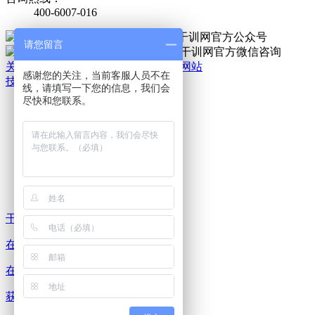
400-6007-016
官方公众号
请您留言
官方微信
关于我们
|
法律责任
|
网站地图
|
手机网站
感谢您的关注，当前客服人员不在
技术支持：干培网
线，请填写一下您的信息，我们会
干
尽快和您联系。
培
热
线:
400-
6007-
016
干培 热线
在线 咨询
在线 预约
获取 方案