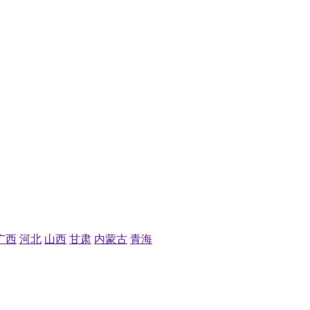
广西
河北
山西
甘肃
内蒙古
青海