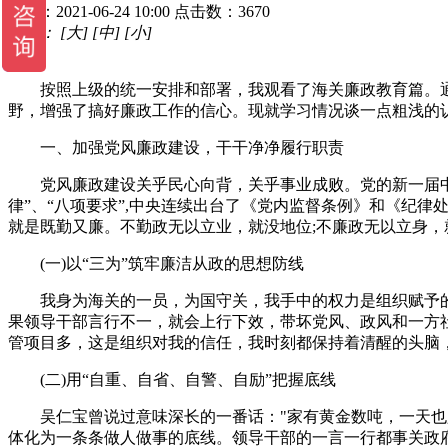
时间：2021-06-24 10:00
点击数：3670
字体：
[大]
[中]
[小]
按照上级的统一安排和部署，我观看了海关廉政教育篇。通过
野，增强了搞好廉政工作的信心。现就学习情况谈一点粗浅的
一、加强党风廉政建设，干干净净履行职责
党风廉政建设关乎民心向背，关乎事业成败。党的新一届中央
律”、“八项要求”,中央连续出台了《党内监督条例》和《纪
就是既勤又廉。不勤政无以立业，就没地位;不廉政无以立身
(一)以“三为”筑牢廉洁从政的思想防线
我身为海关的一员，为国守关，我手中的权力是组织赋予的，是
果领导干部言行不一，就会上行下效，带坏党风、政风和一方
管项目多，这是组织对我的信任，我时刻都保持着清醒的头脑，
(二)用“自重、自省、自警、自励”把握底线
吴仁宝曾说过意味深长的一番话："家有黄金数吨，一天也只
体化为一条条做人做事的底线。领导干部的一言一行都事关政