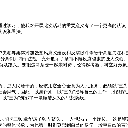
学习，使我对开展此次活动的重要意义有了一个更高的认识，
认识和看法。
领导集体对加强党风廉政建设和反腐败斗争给予高度关注和重
律处分条例》两个法规，充分显示了坚持不懈反腐倡廉的强大决心
，就栽跟头。要把这两条统一起来对待，经得起考验，树立好形象
人民给予的，应该用它全心全意为人民服务，必须以“三为”审慎
社会风气，因此，以身作则，以“三为”指导自已的工作，才能保
以“三为”筑起了一条廉洁从政的思想防线。
能吃三顿;豪华房子独占鳌头，一人也只占一个床位。"这是印
府的整体形象，为此我时时刻刻想到自己的身份，珍重自己的言