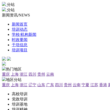
分站
分站
新闻资讯
/
NEWS
新闻首页
培训动态
学校/机构新闻
时政要闻
干培信息
培训项目
热门地区
重庆
上海
浙江
四川
贵州
云南
地区分站
重庆
上海
浙江
辽宁
山东
广东
四川
贵州
云南
宁夏
江苏
香港
高校培训
党政培训
培训基地
培训精神