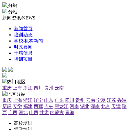
分站
分站
新闻资讯
/
NEWS
新闻首页
培训动态
学校/机构新闻
时政要闻
干培信息
培训项目
热门地区
重庆
上海
浙江
四川
贵州
云南
地区分站
重庆
上海
浙江
辽宁
山东
广东
四川
贵州
云南
宁夏
江苏
香港
新疆
安徽
福建
西藏
吉林
黑龙江
河南
湖北
湖南
北京
天津
陕
西
广西
河北
山西
甘肃
内蒙古
青海
高校培训
党政培训