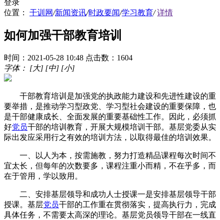
登录
位置：
干训网
/
新闻资讯
/
时政要闻
/
学习教育
/
详情
如何加强干部教育培训
时间：2021-05-28 10:48
点击数：1604
字体：
[大]
[中]
[小]
干部教育培训是加强党的执政能力建设和先进性建设的重
要举措，是推动学习型政党、学习型社会建设的重要保障，也
是干部健康成长、全面发展的重要基础性工作。因此，必须抓
好
党员
干部的培训教育，开展大规模培训干部。基层党委从实
际出发应采用行之有效的培训方法，以取得最佳的培训效果。
一、以人为本，按需施教，努力打造精品课程每次时间不
宜太长，但每年的次数要多，课程注重小而精，不在乎多，而
在于管用，学以致用。
二、安排基层领导和成功人士授课一是安排基层领导干部
授课。基层
党员
干部的工作重在贯彻落实，提高执行力，完成
具体任务，不需要太高深的理论。基层党员领导干部在一线直