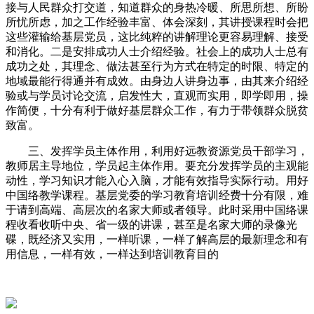
接与人民群众打交道，知道群众的身热冷暖、所思所想、所盼
所忧所虑，加之工作经验丰富、体会深刻，其讲授课程时会把
这些灌输给基层党员，这比纯粹的讲解理论更容易理解、接受
和消化。二是安排成功人士介绍经验。社会上的成功人士总有
成功之处，其理念、做法甚至行为方式在特定的时限、特定的
地域最能行得通并有成效。由身边人讲身边事，由其来介绍经
验或与学员讨论交流，启发性大，直观而实用，即学即用，操
作简便，十分有利于做好基层群众工作，有力于带领群众脱贫
致富。
三、发挥学员主体作用，利用好远教资源党员干部学习，
教师居主导地位，学员起主体作用。要充分发挥学员的主观能
动性，学习知识才能入心入脑，才能有效指导实际行动。用好
中国络教学课程。基层党委的学习教育培训经费十分有限，难
于请到高端、高层次的名家大师或者领导。此时采用中国络课
程收看收听中央、省一级的讲课，甚至是名家大师的录像光
碟，既经济又实用，一样听课，一样了解高层的最新理念和有
用信息，一样有效，一样达到培训教育目的