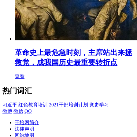
革命史上最危急时刻，主席站出来拯
救党，成我国历史最重要转折点
查看
热门词汇
习近平
红色教育培训
2021干部培训计划
党史学习
微博
微信
QQ
干培网简介
法律声明
网站地图