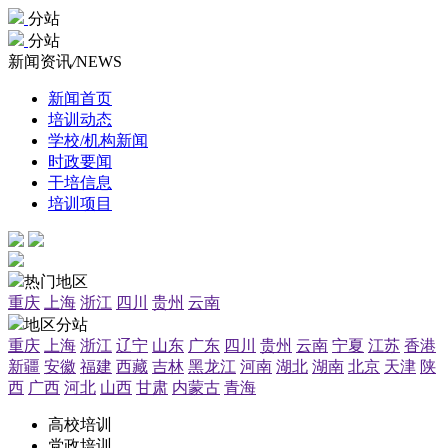
分站
分站
新闻资讯
/
NEWS
新闻首页
培训动态
学校/机构新闻
时政要闻
干培信息
培训项目
热门地区
重庆
上海
浙江
四川
贵州
云南
地区分站
重庆
上海
浙江
辽宁
山东
广东
四川
贵州
云南
宁夏
江苏
香港
新疆
安徽
福建
西藏
吉林
黑龙江
河南
湖北
湖南
北京
天津
陕
西
广西
河北
山西
甘肃
内蒙古
青海
高校培训
党政培训