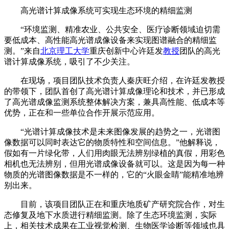
高光谱计算成像系统可实现生态环境的精细监测
“环境监测、精准农业、公共安全、医疗诊断领域迫切需
要低成本、高性能高光谱成像设备来实现图谱融合的精细监
测。”来自
北京理工大学
重庆创新中心许廷发
教授
团队的高光
谱计算成像系统，吸引了不少关注。
在现场，项目团队技术负责人秦庆旺介绍，在许廷发教授
的带领下，团队首创了高光谱计算成像理论和技术，并已形成
了高光谱成像监测系统整体解决方案，兼具高性能、低成本等
优势，正在和一些单位合作开展示范应用。
“光谱计算成像技术是未来图像发展的趋势之一，光谱图
像数据可以同时表达它的物质特性和空间信息。”他解释说，
假如有一片绿化带，人们用肉眼无法辨别绿植的真假，用彩色
相机也无法辨别，但用光谱成像设备就可以。这是因为每一种
物质的光谱图像数据是不一样的，它的“火眼金睛”能精准地辨
别出来。
目前，该项目团队正在和重庆地质矿产研究院合作，对生
态修复及地下水质进行精细监测。除了生态环境监测，实际
上，相关技术成果在工业视觉检测、生物医学诊断等领域也具