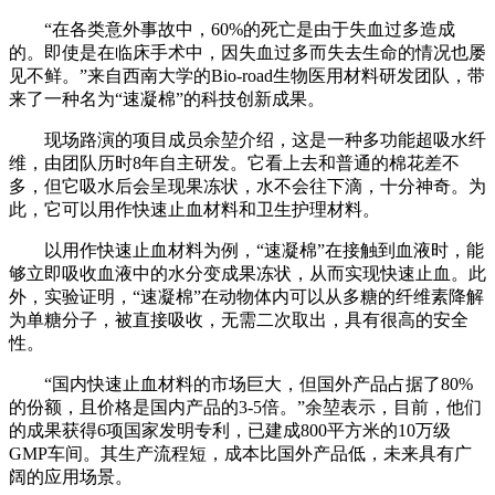
“在各类意外事故中，60%的死亡是由于失血过多造成
的。即使是在临床手术中，因失血过多而失去生命的情况也屡
见不鲜。”来自西南大学的Bio-road生物医用材料研发团队，带
来了一种名为“速凝棉”的科技创新成果。
现场路演的项目成员余堃介绍，这是一种多功能超吸水纤
维，由团队历时8年自主研发。它看上去和普通的棉花差不
多，但它吸水后会呈现果冻状，水不会往下滴，十分神奇。为
此，它可以用作快速止血材料和卫生护理材料。
以用作快速止血材料为例，“速凝棉”在接触到血液时，能
够立即吸收血液中的水分变成果冻状，从而实现快速止血。此
外，实验证明，“速凝棉”在动物体内可以从多糖的纤维素降解
为单糖分子，被直接吸收，无需二次取出，具有很高的安全
性。
“国内快速止血材料的市场巨大，但国外产品占据了80%
的份额，且价格是国内产品的3-5倍。”余堃表示，目前，他们
的成果获得6项国家发明专利，已建成800平方米的10万级
GMP车间。其生产流程短，成本比国外产品低，未来具有广
阔的应用场景。