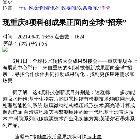
登录
位置：
干训网
/
新闻资讯
/
时政要闻
/
头条新闻
/
详情
现重庆8项科创成果正面向全球“招亲”
时间：2021-06-02 16:55
点击数：1624
字体：
[大]
[中]
[小]
6月1日，全球技术转移大会成果对接会——重庆专场在上
海展览中心举行。来自重庆的8项科技创新成果面向全球“招
亲”，寻招合作伙伴共同推动成果转化，找到更多应用需求和
场景。
据了解，这8项科技创新项目分别是：速凝棉——多功能
超吸水纤维;基于生物芯片的良恶性结节检测技术;物联网污水
处理智能控制系统;玻璃微纳结构模压成形技术;高光谱计算成
像系统;面向滑坡地质灾害监测应用的新一代地基干涉雷达技
术;中科院系列低碳能源技术产业化实施方案;英诺尔石墨烯系
列产品。
“速凝棉”接触血液后呈果冻状可快速止血