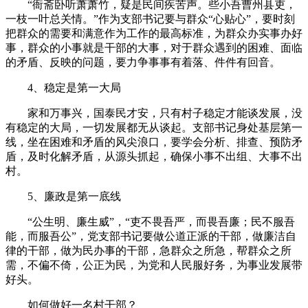
“衙斋卧听萧萧竹，疑是民间疾苦声。些小吾曹州县吏，
一枝一叶总关情。”作为支部书记要与群众“心贴心”，要时刻
把群众的需要和满意作为工作的最高标准，为群众办实事办好
事，群众的小事就是干部的大事，对于群众遇到的困难、面临
的矛盾、反映的问题，要力争事事有着落、件件有回音。
4、稳定是第一大局
家和万事兴，国泰民才安，只有村子稳定才能谈发展，没
有稳定的大局，一切发展都无从谈起。支部书记身处基层第一
线，坐在困难和矛盾的风尖浪口，要学会分析、排查、预防矛
盾，及时化解矛盾，从源头抓起，确保小事不出组、大事不出
村。
5、廉政是第一底线
“公生明、廉生威”，“吏不畏吾严，而畏吾廉；民不服吾
能，而服吾公”，党支部书记要做公道正派的干部，做廉洁自
律的干部，做为民办事的干部，急群众之所急，帮群众之所
需，不偏不倚，公正为民，为党和人民服好务，为事业发展带
好头。
如何做好一名村干部？