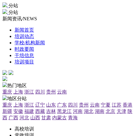
分站
分站
新闻资讯
/
NEWS
新闻首页
培训动态
学校/机构新闻
时政要闻
干培信息
培训项目
热门地区
重庆
上海
浙江
四川
贵州
云南
地区分站
重庆
上海
浙江
辽宁
山东
广东
四川
贵州
云南
宁夏
江苏
香港
新疆
安徽
福建
西藏
吉林
黑龙江
河南
湖北
湖南
北京
天津
陕
西
广西
河北
山西
甘肃
内蒙古
青海
高校培训
党政培训