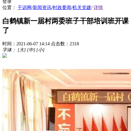
登录
位置：
干训网
/
新闻资讯
/
时政要闻
/
机关党建
/
详情
白鹤镇新一届村两委班子干部培训班开课
了
时间：2021-06-07 14:14
点击数：2318
字体：
[大]
[中]
[小]