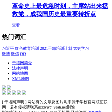
革命史上最危急时刻，主席站出来拯
救党，成我国历史最重要转折点
查看
热门词汇
习近平
红色教育培训
2021干部培训计划
党史学习
微博
微信
QQ
干培网简介
法律声明
网站地图
XML地图
[ 干培网声明 ] 网站有的文章及图片均来源于学校官网或互联
网，若有侵权请联系gzldyjy@yeah.net删除