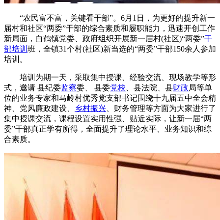
“农民富不富，关键看干部”。6月1日，为更好的提升新一
届村和社区“两委”干部的综合素质和履职能力，迅速开创工作
新局面，白鹤镇党委、政府组织开展新一届村(社区)“两委”
干
部培训
班，全镇31个村(社区)新当选的“两委”干部150余人参加
培训。
培训为期一天，采取集中授课、经验交流、现场教学等形
式，邀请 县纪委
监察
委、 县委
党校
、县法院、县
财政
局等单
位的业务专家和马岭村优秀党支部书记围绕十九届五中全会精
神、党风廉政建设、
乡村振兴
、财务管理等方面为大家进行了
集中授课交流，课程设置实用性强、贴近实际，让新一届“两
委”干部真正学有所得，全面提升了理论水平、业务知识和综
合素质。