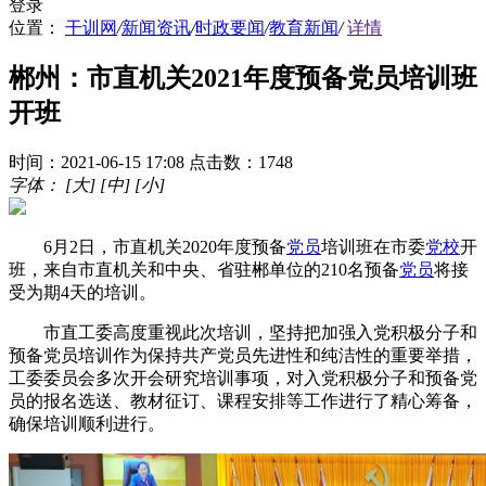
登录
位置：
干训网
/
新闻资讯
/
时政要闻
/
教育新闻
/
详情
郴州：市直机关2021年度预备党员培训班
开班
时间：2021-06-15 17:08
点击数：1748
字体：
[大]
[中]
[小]
6月2日，市直机关2020年度预备
党员
培训班在市委
党校
开
班，来自市直机关和中央、省驻郴单位的210名预备
党员
将接
受为期4天的培训。
市直工委高度重视此次培训，坚持把加强入党积极分子和
预备党员培训作为保持共产党员先进性和纯洁性的重要举措，
工委委员会多次开会研究培训事项，对入党积极分子和预备党
员的报名选送、教材征订、课程安排等工作进行了精心筹备，
确保培训顺利进行。