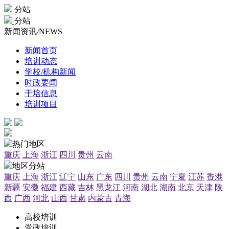
分站
分站
新闻资讯
/
NEWS
新闻首页
培训动态
学校/机构新闻
时政要闻
干培信息
培训项目
热门地区
重庆
上海
浙江
四川
贵州
云南
地区分站
重庆
上海
浙江
辽宁
山东
广东
四川
贵州
云南
宁夏
江苏
香港
新疆
安徽
福建
西藏
吉林
黑龙江
河南
湖北
湖南
北京
天津
陕
西
广西
河北
山西
甘肃
内蒙古
青海
高校培训
党政培训