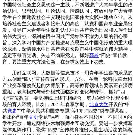
中国特色社会主义思想这一主线，不断增进广大青年学生的政
治认同、思想认同、理论认同、情感认同，有效引导广大青年
学生在全面建设社会主义现代化国家伟大实践中建功立业。从
培养社会主义建设者和接班人的高度，从党和国家事业全局出
发，引导广大青年学生深刻认识中国共产党为国家和民族作出
的伟大贡献，深刻感悟中国共产党始终不渝为人民的初心宗
旨，深入学习中国共产党推进马克思主义中国化形成的重大理
论成果，深情传承中国共产党在长期奋斗中铸就的伟大精神，
坚定不移听党话、矢志不渝跟党走。抓好
高校
“四史”宣传教
育，要注重方式方法创新，在务求实效上下功夫。
用好互联网、大数据等信息技术，用青年学生喜闻乐见的
方式创新“四史”宣传教育的形式、方法。在新一轮科技革命和
产业变革蓬勃兴起的大背景下，高等教育领域各要素正在深度
重组，教育模式与研究模式面临深刻变化与转型。抓好“四
史”宣传教育，要坚持线上线下相结合，努力创造全过程全时
段的育人环境。比如，2021年春季学期，
北京大学
开设的“中
共
党史
”“中华人民共和国史专题”等19门“四史”类专题课程，
推出的“百年
党史
专题”课程，面向身在不同校区、不同时区的
学生开放，通过网络技术增强师生互动交流。要进一步发挥新
媒体矩阵作用，聚焦“四史”宣传教育推出大量生动活泼的新媒