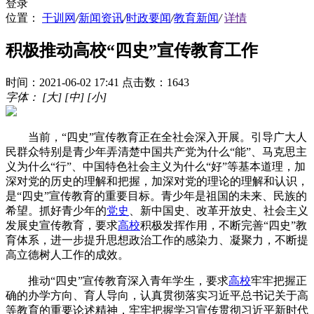
登录
位置：
干训网
/
新闻资讯
/
时政要闻
/
教育新闻
/
详情
积极推动高校“四史”宣传教育工作
时间：2021-06-02 17:41
点击数：1643
字体：
[大]
[中]
[小]
当前，“四史”宣传教育正在全社会深入开展。引导广大人
民群众特别是青少年弄清楚中国共产党为什么“能”、马克思主
义为什么“行”、中国特色社会主义为什么“好”等基本道理，加
深对党的历史的理解和把握，加深对党的理论的理解和认识，
是“四史”宣传教育的重要目标。青少年是祖国的未来、民族的
希望。抓好青少年的
党史
、新中国史、改革开放史、社会主义
发展史宣传教育，要求
高校
积极发挥作用，不断完善“四史”教
育体系，进一步提升思想政治工作的感染力、凝聚力，不断提
高立德树人工作的成效。
推动“四史”宣传教育深入青年学生，要求
高校
牢牢把握正
确的办学方向、育人导向，认真贯彻落实习近平总书记关于高
等教育的重要论述精神，牢牢把握学习宣传贯彻习近平新时代