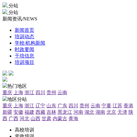
分站
分站
新闻资讯
/
NEWS
新闻首页
培训动态
学校/机构新闻
时政要闻
干培信息
培训项目
热门地区
重庆
上海
浙江
四川
贵州
云南
地区分站
重庆
上海
浙江
辽宁
山东
广东
四川
贵州
云南
宁夏
江苏
香港
新疆
安徽
福建
西藏
吉林
黑龙江
河南
湖北
湖南
北京
天津
陕
西
广西
河北
山西
甘肃
内蒙古
青海
高校培训
党政培训