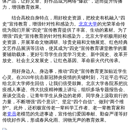
体产品，让好文章、好作品成为网络“爆款”，进而提升传播
力，增强教育效果。
结合高校自身特点，用好校史资源，把校史有机融入“四
史”宣传教育，增强针对性和感染力。
北京大学
的光荣革命传
统为我们开展“四史”宣传教育提供了丰富、生动的素材。为了
增强“四史”宣传教育的针对性和感染力，北京大学积极用好校
史资源，开展革命文物调研、珍贵史籍和文物展览、红色经典
文艺作品展演等活动，使其成为“四史”宣传教育课堂教学的重
要辅助载体，更好引导学生自觉学习党史、新中国史、改革开
放史、社会主义发展史，让红色基因、革命薪火代代传承。
用好身边人、身边事，推动“四史”宣传教育更加贴近学生
心灵。在2020年抗击新冠肺炎疫情的关键时刻，习近平总书记
给北京大学师生回信，让我们倍受鼓舞。北京大学各院系把抗
疫感人事迹、伟大抗疫精神搬上讲坛，组织多场专题报告会、
座谈交流会，让青年学生从身边的老师、同学身上汲取前行的
力量，不断增强“四个意识”、坚定“四个自信”、做到“两个维
护”。此外，还积极宣传老一辈科学工作者、老一辈教育家和
老
党员
老模范的先进事迹，宣传他们爱国奉献、勤奋严谨等好
传统好作风，形成春风化雨、润物无声的教育效果。