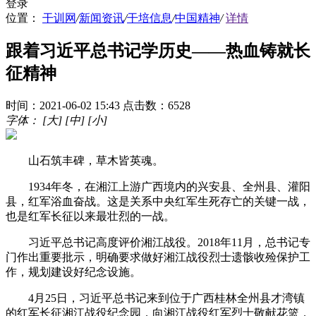
登录
位置：
干训网
/
新闻资讯
/
干培信息
/
中国精神
/
详情
跟着习近平总书记学历史——热血铸就长
征精神
时间：2021-06-02 15:43
点击数：6528
字体：
[大]
[中]
[小]
山石筑丰碑，草木皆英魂。
1934年冬，在湘江上游广西境内的兴安县、全州县、灌阳
县，红军浴血奋战。这是关系中央红军生死存亡的关键一战，
也是红军长征以来最壮烈的一战。
习近平总书记高度评价湘江战役。2018年11月，总书记专
门作出重要批示，明确要求做好湘江战役烈士遗骸收殓保护工
作，规划建设好纪念设施。
4月25日，习近平总书记来到位于广西桂林全州县才湾镇
的红军长征湘江战役纪念园，向湘江战役红军烈士敬献花篮，