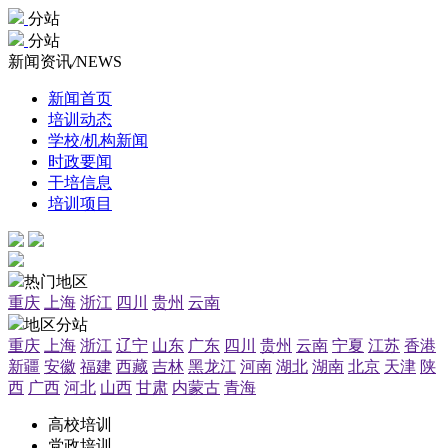
分站
分站
新闻资讯
/
NEWS
新闻首页
培训动态
学校/机构新闻
时政要闻
干培信息
培训项目
热门地区
重庆
上海
浙江
四川
贵州
云南
地区分站
重庆
上海
浙江
辽宁
山东
广东
四川
贵州
云南
宁夏
江苏
香港
新疆
安徽
福建
西藏
吉林
黑龙江
河南
湖北
湖南
北京
天津
陕
西
广西
河北
山西
甘肃
内蒙古
青海
高校培训
党政培训