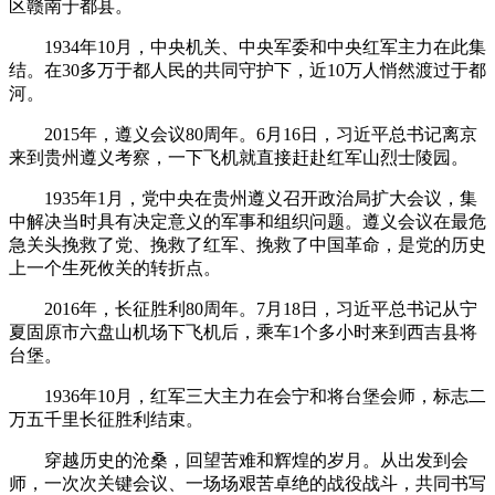
区赣南于都县。
1934年10月，中央机关、中央军委和中央红军主力在此集
结。在30多万于都人民的共同守护下，近10万人悄然渡过于都
河。
2015年，遵义会议80周年。6月16日，习近平总书记离京
来到贵州遵义考察，一下飞机就直接赶赴红军山烈士陵园。
1935年1月，党中央在贵州遵义召开政治局扩大会议，集
中解决当时具有决定意义的军事和组织问题。遵义会议在最危
急关头挽救了党、挽救了红军、挽救了中国革命，是党的历史
上一个生死攸关的转折点。
2016年，长征胜利80周年。7月18日，习近平总书记从宁
夏固原市六盘山机场下飞机后，乘车1个多小时来到西吉县将
台堡。
1936年10月，红军三大主力在会宁和将台堡会师，标志二
万五千里长征胜利结束。
穿越历史的沧桑，回望苦难和辉煌的岁月。从出发到会
师，一次次关键会议、一场场艰苦卓绝的战役战斗，共同书写