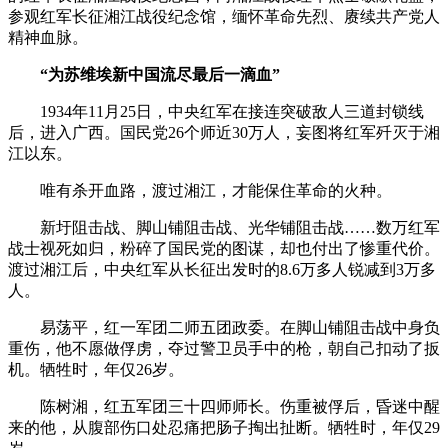
参观红军长征湘江战役纪念馆，缅怀革命先烈、赓续共产党人
精神血脉。
“为苏维埃新中国流尽最后一滴血”
1934年11月25日，中央红军在接连突破敌人三道封锁线
后，进入广西。国民党26个师近30万人，妄图将红军歼灭于湘
江以东。
唯有杀开血路，渡过湘江，才能保住革命的火种。
新圩阻击战、脚山铺阻击战、光华铺阻击战……数万红军
战士视死如归，粉碎了国民党的图谋，却也付出了惨重代价。
渡过湘江后，中央红军从长征出发时的8.6万多人锐减到3万多
人。
易荡平，红一军团二师五团政委。在脚山铺阻击战中身负
重伤，他不愿做俘虏，夺过警卫员手中的枪，朝自己扣动了扳
机。牺牲时，年仅26岁。
陈树湘，红五军团三十四师师长。伤重被俘后，昏迷中醒
来的他，从腹部伤口处忍痛把肠子掏出扯断。牺牲时，年仅29