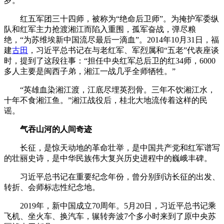
岁。
红五军团三十四师，被称为“绝命后卫师”。为掩护军委纵
队和红军主力抢渡湘江而陷入重围，孤军奋战，弹尽粮
绝，“为苏维埃新中国流尽最后一滴血”。2014年10月31日，福
建
古田
，习近平总书记在与老红军、军烈属和“五老”代表座谈
时，提到了这段往事：“担任中央红军总后卫的红34师，6000
多人主要是闽西子弟，湘江一战几乎全师牺牲。”
“英雄血染湘江渡，江底尽埋英烈骨。三年不饮湘江水，
十年不食湘江鱼。”湘江战役后，桂北大地流传着这样的民
谣。
气吞山河的人间奇迹
长征，是惊天动地的革命壮举，是中国共产党和红军谱写
的壮丽史诗，是中华民族伟大复兴历史进程中的巍峨丰碑。
习近平总书记在重要纪念年份，曾分别到访长征的出发、
转折、会师标志性纪念地。
2019年，新中国成立70周年。5月20日，习近平总书记乘
飞机、坐火车、换汽车，辗转奔波7个多小时来到了原中央苏