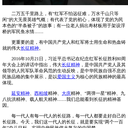
二万五千里路上，有“红军不怕远征难，万水千山只等
闲”的大无畏英雄气概；有代表了党的初心，体现了党的为民
本色的“半条被子”的故事；有一位老人捐出寿材板用于架设浮
桥的军民鱼水情……
更重要的是，有中国共产党人和红军将士用生命和热血铸
就的伟大
长征精神
。
2016年10月21日，习近平总书记在纪念红军长征胜利80周
年大会上的讲话中指出，伟大
长征精神
，是中国共产党人及其
领导的人民军队革命风范的生动反映，是中华民族自强不息的
民族品格的集中展示，是以
爱国主义
为核心的民族精神的最高
体现。
延安精神
、
西柏坡
精神、
大庆
精神、“两弹一星”精神、九
八抗洪精神、载人航天精神……我们总能看到长征的精神基
因。
每一代人有每一代人的长征路，每一代人都要走好自己的
长征路。今天，我们这一代人的长征，就是要实现“两个一百
年”奋斗目标、实现中华民族伟大复兴的中国梦。