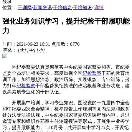
登录
位置：
干训网
/
新闻资讯
/
干培信息
/
干培知识
/
详情
强化业务知识学习，提升纪检干部履职能
力
时间：2021-06-23 16:31
点击数：8770
字体：
[大]
[中]
[小]
区纪委监委认真贯彻落实中央纪委国家监委和省、市纪委
监委全员培训相关要求，高度重视全区
纪检
监察
干部的教育培
训工作，加强思想淬炼、政治历练、实践锻炼、专业训练，努
力打牢
纪检
监察
干部监督执纪执法的政治根基和业务功底，建
设高素质专业化的干部队伍。
开展集中培训，学习专业知识。围绕党的十九届四中全会
和中纪委四次全会精神，检举控告工作规则等党内法规和政务
处分法等法律法规，中央纪委国家监委培训课程等内容，通过
邀请专家和组织各部室主任轮流授课等形式，开展集中业务学
习，提升履职能力。1-10月份，共开展集中学习25次，开设纪