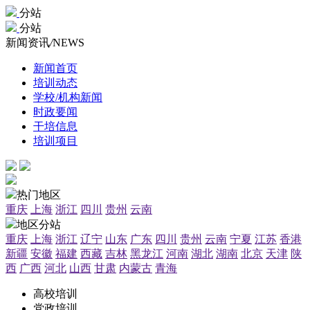
分站
分站
新闻资讯
/
NEWS
新闻首页
培训动态
学校/机构新闻
时政要闻
干培信息
培训项目
热门地区
重庆
上海
浙江
四川
贵州
云南
地区分站
重庆
上海
浙江
辽宁
山东
广东
四川
贵州
云南
宁夏
江苏
香港
新疆
安徽
福建
西藏
吉林
黑龙江
河南
湖北
湖南
北京
天津
陕
西
广西
河北
山西
甘肃
内蒙古
青海
高校培训
党政培训