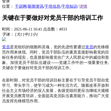
登录
位置：
干训网
/
新闻资讯
/
干培信息
/
干培知识
/
详情
关键在于要做好对党员干部的培训工作
时间：2021-06-11 16:41
点击数：4933
字体：
[大]
[中]
[小]
党员
是党组织的细胞和灵魂，党的先进性要通过
党员
的先锋模
范作用来体现。同时，党员干部队伍的素质直接影响着党的目
标任务的现实，也直接影响着党在广大人民群众中的威信和形
象。加强党员干部队伍建设——党建工作中的一项重要任务,
关键在于要做好对党员干部的培训工作。
在新时期，对党员干部的培训目标主要在于引导党员干部自觉
学习、带头学习，使学习成为一种生活方式。随着改革开放和
社会主义市场经济的深入发展，各级党组织更应当继续大规模
开展党员教育培训，全面提高党员队伍素质能力，推动广大党
员发挥先锋模范作用。