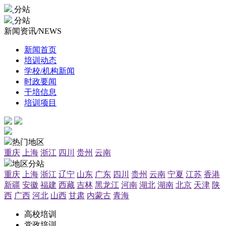
分站
分站
新闻资讯
/
NEWS
新闻首页
培训动态
学校/机构新闻
时政要闻
干培信息
培训项目
热门地区
重庆
上海
浙江
四川
贵州
云南
地区分站
重庆
上海
浙江
辽宁
山东
广东
四川
贵州
云南
宁夏
江苏
香港
新疆
安徽
福建
西藏
吉林
黑龙江
河南
湖北
湖南
北京
天津
陕
西
广西
河北
山西
甘肃
内蒙古
青海
高校培训
党政培训