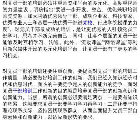
对党员干部的培训必须注重师资和平台的多元化。高度重视师
资力量建设，明确指出“要进一步开发、整合、优化兼职培训
师资资源，加大聘请优秀领导干部、成功企业家、科技专家、
优秀专业人士和基层一线优秀干部进
党校
、行政学院授课的力
度”。对党员干部最成功的培训，是让更优秀的人引领党员干
部学习、思考并不断完善自己，同时，让各个层面的党员干部
能够及时互相学习、沟通。此外，“流动课堂”“网络课堂”等利
用新兴媒体开设的多元化培训平台，让党员干部有了更多的学
习机会。
对党员干部的培训还要注重创新。要提高对党员干部的培训工
作质量，势必要做好培训工作的创新。我们已经入知识经济时
代和信息时代，面临的主要竞争是人的创新能力的竞争，而对
党员
干部培训
工作创新的目的就是培养党员干部的创新意识和
创新能力。当然，所谓的创新必须要满足两点：一是要有知识
的积累，这就要求党员干部要学习学习再学习；二是还要坚持
理论联系实际，坚持密切联系群众，从而全面提升党员干部自
身素质和创新能力，以适应新形势的要求。