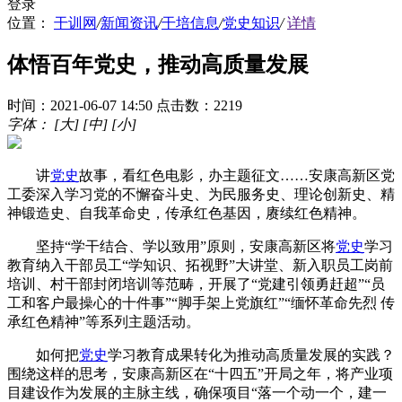
登录
位置：
干训网
/
新闻资讯
/
干培信息
/
党史知识
/
详情
体悟百年党史，推动高质量发展
时间：2021-06-07 14:50
点击数：2219
字体：
[大]
[中]
[小]
讲
党史
故事，看红色电影，办主题征文……安康高新区党
工委深入学习党的不懈奋斗史、为民服务史、理论创新史、精
神锻造史、自我革命史，传承红色基因，赓续红色精神。
坚持“学干结合、学以致用”原则，安康高新区将
党史
学习
教育纳入干部员工“学知识、拓视野”大讲堂、新入职员工岗前
培训、村干部封闭培训等范畴，开展了“党建引领勇赶超”“员
工和客户最操心的十件事”“脚手架上党旗红”“缅怀革命先烈 传
承红色精神”等系列主题活动。
如何把
党史
学习教育成果转化为推动高质量发展的实践？
围绕这样的思考，安康高新区在“十四五”开局之年，将产业项
目建设作为发展的主脉主线，确保项目“落一个动一个，建一