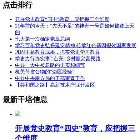
点击排行
开展党史教育“四史”教育，应把握三个维度
21年前的今天：“先天不足”的神舟一号是如何被送上天
的
七大第一次确定党章总纲
学习百年党史弘扬延安精神 传承红色基因报效国家发展
巩固主题教育成果，抓实党史学习教育
学史力行办实事 “点亮”乡村振兴富民路
中共一大中被忽略的史实和细节
机关节省公物的“边区经验”
中共中央南方局的干部审查工作
【共和国之路】高新技术产业开发区
最新干培信息
开展党史教育“四史”教育，应把握三
个维度