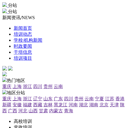
分站
分站
新闻资讯
/
NEWS
新闻首页
培训动态
学校/机构新闻
时政要闻
干培信息
培训项目
热门地区
重庆
上海
浙江
四川
贵州
云南
地区分站
重庆
上海
浙江
辽宁
山东
广东
四川
贵州
云南
宁夏
江苏
香港
新疆
安徽
福建
西藏
吉林
黑龙江
河南
湖北
湖南
北京
天津
陕
西
广西
河北
山西
甘肃
内蒙古
青海
高校培训
党政培训