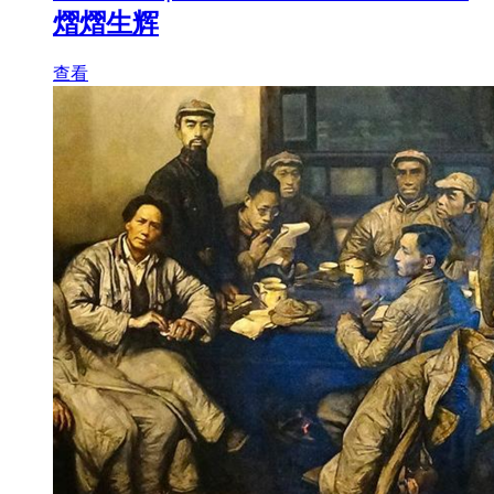
熠熠生辉
查看