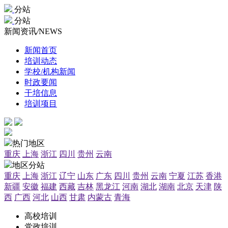
分站
分站
新闻资讯
/
NEWS
新闻首页
培训动态
学校/机构新闻
时政要闻
干培信息
培训项目
热门地区
重庆
上海
浙江
四川
贵州
云南
地区分站
重庆
上海
浙江
辽宁
山东
广东
四川
贵州
云南
宁夏
江苏
香港
新疆
安徽
福建
西藏
吉林
黑龙江
河南
湖北
湖南
北京
天津
陕
西
广西
河北
山西
甘肃
内蒙古
青海
高校培训
党政培训