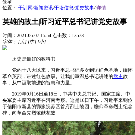
登录
位置：
干训网
/
新闻资讯
/
干培信息
/
党史故事
/
详情
英雄的故土|听习近平总书记讲党史故事
时间：2021-06-07 15:54
点击数：13578
字体：
[大]
[中]
[小]
历史是最好的教科书。
党的十八大以来，习近平总书记多次到访红色圣地，缅怀
革命英烈，讲述红色故事。让我们重温总书记讲述的
党史
故
事，从中汲取前进的智慧和力量。
2019年9月16日至18日，中共中央总书记、国家主席、中
央军委主席习近平在河南考察。这是16日下午，习近平来到位
于信阳市新县的鄂豫皖苏区首府烈士陵园，瞻仰革命烈士纪念
碑，向革命先烈敬献花篮。