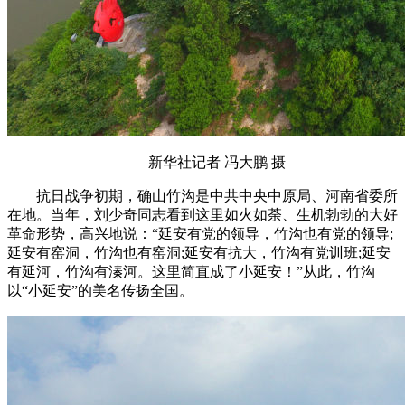
新华社记者 冯大鹏 摄
抗日战争初期，确山竹沟是中共中央中原局、河南省委所
在地。当年，刘少奇同志看到这里如火如荼、生机勃勃的大好
革命形势，高兴地说：“延安有党的领导，竹沟也有党的领导;
延安有窑洞，竹沟也有窑洞;延安有抗大，竹沟有党训班;延安
有延河，竹沟有溱河。这里简直成了小延安！”从此，竹沟
以“小延安”的美名传扬全国。