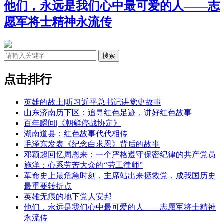
他们，永远是我们心中最可爱的人——志
愿军将士精神永流传
点击排行
英雄的故土|听习近平总书记讲党史故事
山东济南历下区：追寻红色足迹，讲好红色故事
百年瞬间|《朝鲜停战协定》
湖南道县：红色故事代代相传
毛泽东发表《纪念白求恩》背后的故事
邓颖超回忆周恩来：一个严格遵守保密纪律的共产党员
施洋：心系劳苦大众的“劳工律师”
革命史上最危急时刻，主席站出来拯救党，成我国历史
最重要转折点
英雄无痕的地下党人安邦
他们，永远是我们心中最可爱的人——志愿军将士精神
永流传