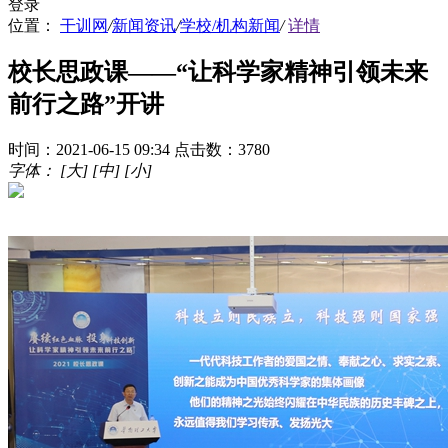
登录
位置：
干训网
/
新闻资讯
/
学校/机构新闻
/
详情
校长思政课——“让科学家精神引领未来
前行之路”开讲
时间：2021-06-15 09:34
点击数：3780
字体：
[大]
[中]
[小]