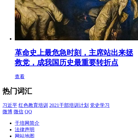
革命史上最危急时刻，主席站出来拯
救党，成我国历史最重要转折点
查看
热门词汇
习近平
红色教育培训
2021干部培训计划
党史学习
微博
微信
QQ
干培网简介
法律声明
网站地图