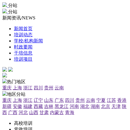
分站
分站
新闻资讯
/
NEWS
新闻首页
培训动态
学校/机构新闻
时政要闻
干培信息
培训项目
热门地区
重庆
上海
浙江
四川
贵州
云南
地区分站
重庆
上海
浙江
辽宁
山东
广东
四川
贵州
云南
宁夏
江苏
香港
新疆
安徽
福建
西藏
吉林
黑龙江
河南
湖北
湖南
北京
天津
陕
西
广西
河北
山西
甘肃
内蒙古
青海
高校培训
党政培训