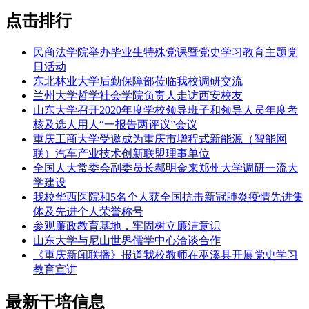
点击排行
民商法学院举办毕业生特殊党课暨党史学习教育主题党
日活动
东北林业大学后勤保障部莅临我校调研交流
兰州大学哲学社会学院负责人走访西安校友
山东大学召开2020年度学校领导班子和领导人员年度考
核及选人用人“一报告两评议”会议
重庆工商大学受邀成为重庆市增程式新能源（智能网
联）汽车产业技术创新联盟理事单位
全国人大常委会副委员长郝明金来郑州大学调研一流大
学建设
我校华西医院和5名个人获全国抗击新冠肺炎疫情先进集
体及先进个人荣誉称号
参观廉政教育基地，牢固树立廉洁意识
山东大学与尼山世界儒学中心洽谈合作
《重庆新闻联播》报道我校教师在巫溪县开展党史学习
教育宣讲
最新干培信息