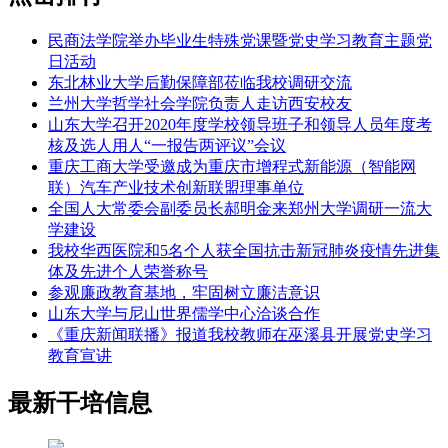
民商法学院举办毕业生特殊党课暨党史学习教育主题党
日活动
东北林业大学后勤保障部莅临我校调研交流
兰州大学哲学社会学院负责人走访西安校友
山东大学召开2020年度学校领导班子和领导人员年度考
核及选人用人“一报告两评议”会议
重庆工商大学受邀成为重庆市增程式新能源（智能网
联）汽车产业技术创新联盟理事单位
全国人大常委会副委员长郝明金来郑州大学调研一流大
学建设
我校华西医院和5名个人获全国抗击新冠肺炎疫情先进集
体及先进个人荣誉称号
参观廉政教育基地，牢固树立廉洁意识
山东大学与尼山世界儒学中心洽谈合作
《重庆新闻联播》报道我校教师在巫溪县开展党史学习
教育宣讲
最新干培信息