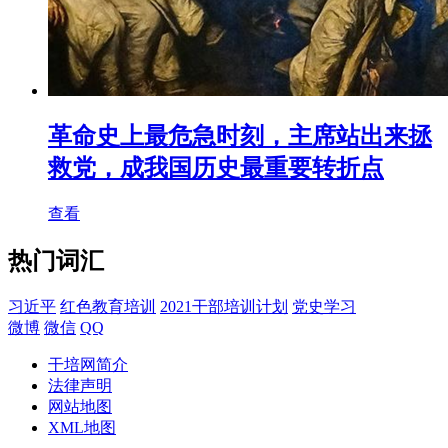
革命史上最危急时刻，主席站出来拯
救党，成我国历史最重要转折点
查看
热门词汇
习近平
红色教育培训
2021干部培训计划
党史学习
微博
微信
QQ
干培网简介
法律声明
网站地图
XML地图