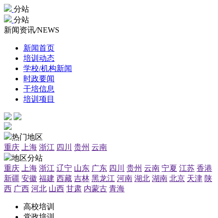
分站
分站
新闻资讯
/
NEWS
新闻首页
培训动态
学校/机构新闻
时政要闻
干培信息
培训项目
热门地区
重庆
上海
浙江
四川
贵州
云南
地区分站
重庆
上海
浙江
辽宁
山东
广东
四川
贵州
云南
宁夏
江苏
香港
新疆
安徽
福建
西藏
吉林
黑龙江
河南
湖北
湖南
北京
天津
陕
西
广西
河北
山西
甘肃
内蒙古
青海
高校培训
党政培训