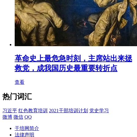
革命史上最危急时刻，主席站出来拯
救党，成我国历史最重要转折点
查看
热门词汇
习近平
红色教育培训
2021干部培训计划
党史学习
微博
微信
QQ
干培网简介
法律声明