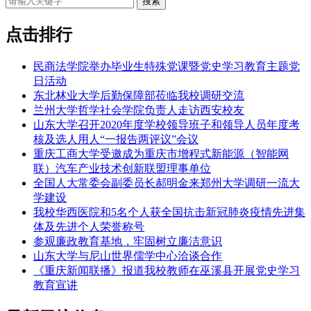
点击排行
民商法学院举办毕业生特殊党课暨党史学习教育主题党
日活动
东北林业大学后勤保障部莅临我校调研交流
兰州大学哲学社会学院负责人走访西安校友
山东大学召开2020年度学校领导班子和领导人员年度考
核及选人用人“一报告两评议”会议
重庆工商大学受邀成为重庆市增程式新能源（智能网
联）汽车产业技术创新联盟理事单位
全国人大常委会副委员长郝明金来郑州大学调研一流大
学建设
我校华西医院和5名个人获全国抗击新冠肺炎疫情先进集
体及先进个人荣誉称号
参观廉政教育基地，牢固树立廉洁意识
山东大学与尼山世界儒学中心洽谈合作
《重庆新闻联播》报道我校教师在巫溪县开展党史学习
教育宣讲