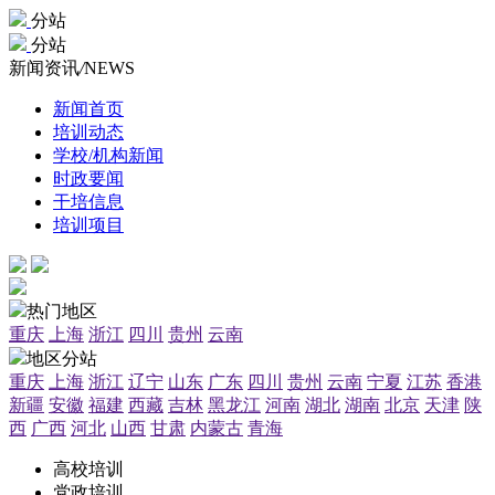
分站
分站
新闻资讯
/
NEWS
新闻首页
培训动态
学校/机构新闻
时政要闻
干培信息
培训项目
热门地区
重庆
上海
浙江
四川
贵州
云南
地区分站
重庆
上海
浙江
辽宁
山东
广东
四川
贵州
云南
宁夏
江苏
香港
新疆
安徽
福建
西藏
吉林
黑龙江
河南
湖北
湖南
北京
天津
陕
西
广西
河北
山西
甘肃
内蒙古
青海
高校培训
党政培训