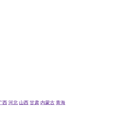
广西
河北
山西
甘肃
内蒙古
青海