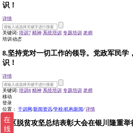
识！
详情
关键词:
培训7
精神
系统培训
专题培训
老师
培训
动态
8.坚持党对一切工作的领导。党政军民
识！
详情
关键词:
培训8
精神
系统培训
专题培训
老师
移动
登录
位置：
干训网
/
新闻资讯
/
学校/机构新闻
/
详情
全区脱贫攻坚总结表彰大会在银川隆重举