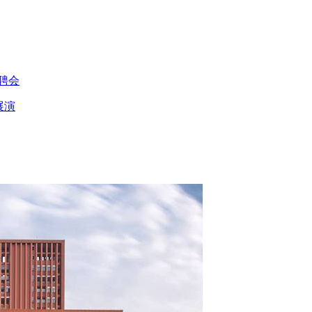
聘会
展演