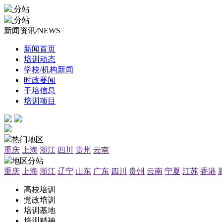
分站
分站
新闻资讯
/
NEWS
新闻首页
培训动态
学校/机构新闻
时政要闻
干培信息
培训项目
热门地区
重庆
上海
浙江
四川
贵州
云南
地区分站
重庆
上海
浙江
辽宁
山东
广东
四川
贵州
云南
宁夏
江苏
香港
高校培训
党政培训
培训基地
培训精神