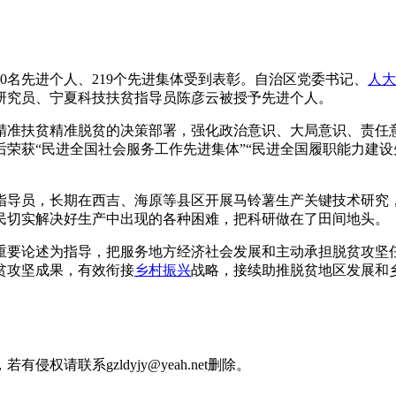
0名先进个人、219个先进集体受到表彰。自治区党委书记、
人大
研究员、宁夏科技扶贫指导员陈彦云被授予先进个人。
准扶贫精准脱贫的决策部署，强化政治意识、大局意识、责任意
荣获“民进全国社会服务工作先进集体”“民进全国履职能力建设先
导员，长期在西吉、海原等县区开展马铃薯生产关键技术研究，
民切实解决好生产中出现的各种困难，把科研做在了田间地头。
要论述为指导，把服务地方经济社会发展和主动承担脱贫攻坚
贫攻坚成果，有效衔接
乡村振兴
战略，接续助推脱贫地区发展和
请联系gzldyjy@yeah.net删除。