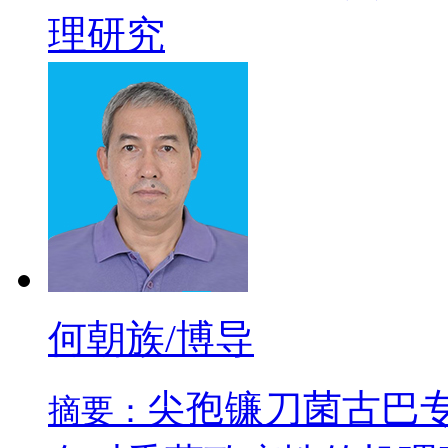
理研究
何朝族/博导
尖孢镰刀菌古巴
摘要：