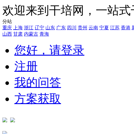
欢迎来到干培网，一站式
分站
重庆
上海
浙江
辽宁
山东
广东
四川
贵州
云南
宁夏
江苏
香港
山西
甘肃
内蒙古
青海
您好，请登录
注册
我的问答
方案获取