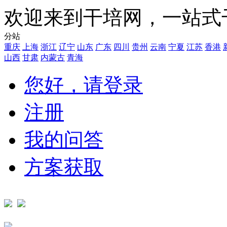
欢迎来到干培网，一站式
分站
重庆
上海
浙江
辽宁
山东
广东
四川
贵州
云南
宁夏
江苏
香港
山西
甘肃
内蒙古
青海
您好，请登录
注册
我的问答
方案获取