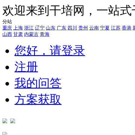
欢迎来到干培网，一站式
分站
重庆
上海
浙江
辽宁
山东
广东
四川
贵州
云南
宁夏
江苏
香港
山西
甘肃
内蒙古
青海
您好，请登录
注册
我的问答
方案获取