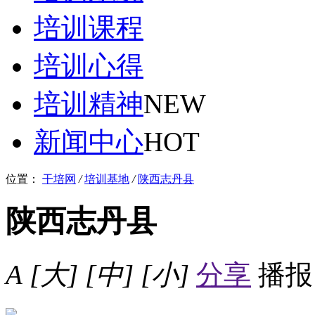
培训课程
培训心得
培训精神
NEW
新闻中心
HOT
位置：
干培网
/
培训基地
/
陕西志丹县
陕西志丹县
A
[大]
[中]
[小]
分享
播报