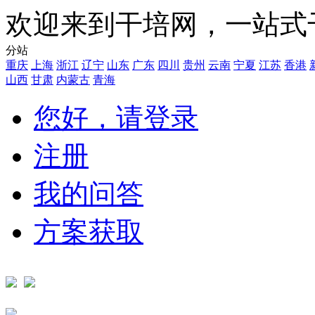
欢迎来到干培网，一站式
分站
重庆
上海
浙江
辽宁
山东
广东
四川
贵州
云南
宁夏
江苏
香港
山西
甘肃
内蒙古
青海
您好，请登录
注册
我的问答
方案获取