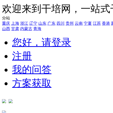
欢迎来到干培网，一站式
分站
重庆
上海
浙江
辽宁
山东
广东
四川
贵州
云南
宁夏
江苏
香港
山西
甘肃
内蒙古
青海
您好，请登录
注册
我的问答
方案获取