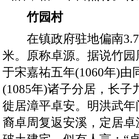
竹园村
在镇政府驻地偏南3.7
米。原称卓源。据说竹园
于宋嘉祐五年(1060年
(1085年)诸子分居，
徙居漳平卓安。明洪武年间(
裔卓周复返安溪，定居卓