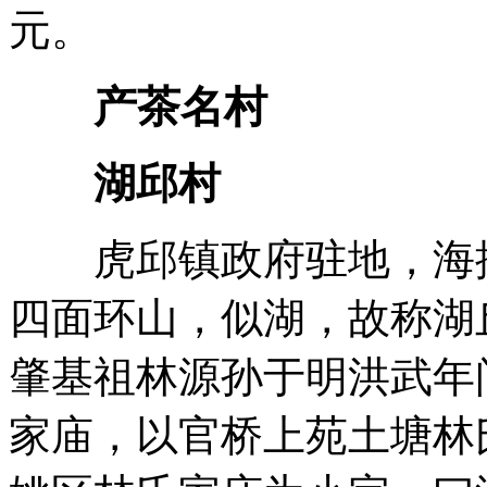
元。
产茶名村
湖邱村
虎邱镇政府驻地，海拔1
四面环山，似湖，故称湖
肇基祖林源孙于明洪武年间(
家庙，以官桥上苑土塘林