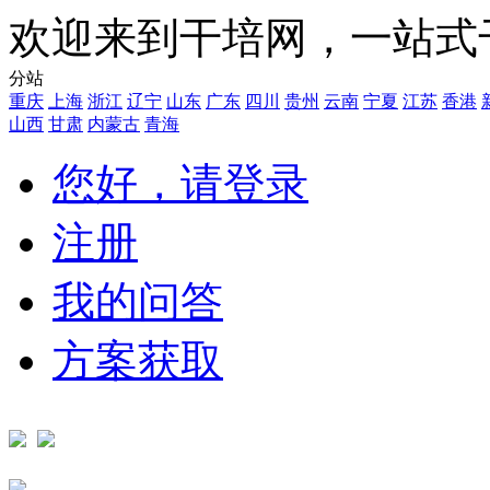
欢迎来到干培网，一站式
分站
重庆
上海
浙江
辽宁
山东
广东
四川
贵州
云南
宁夏
江苏
香港
山西
甘肃
内蒙古
青海
您好，请登录
注册
我的问答
方案获取