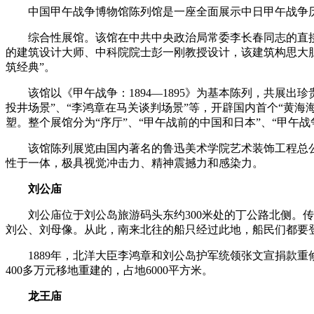
中国甲午战争博物馆陈列馆是一座全面展示中日甲午战争
综合性展馆。该馆在中共中央政治局常委李长春同志的直接关怀下
的建筑设计大师、中科院院士彭一刚教授设计，该建筑构思大胆
筑经典”。
该馆以《甲午战争：1894—1895》为基本陈列，共展出
投井场景”、“李鸿章在马关谈判场景”等，开辟国内首个“黄海
塑。整个展馆分为“序厅”、“甲午战前的中国和日本”、“甲午战
该馆陈列展览由国内著名的鲁迅美术学院艺术装饰工程总公
性于一体，极具视觉冲击力、精神震撼力和感染力。
刘公庙
刘公庙位于刘公岛旅游码头东约300米处的丁公路北侧。传
刘公、刘母像。从此，南来北往的船只经过此地，船民们都要
1889年，北洋大臣李鸿章和刘公岛护军统领张文宣捐款重修
400多万元移地重建的，占地6000平方米。
龙王庙