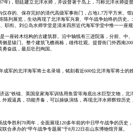
7年)，朝廷建立北洋水师，并设督署于岛上，习称北洋水师提
存的、保存完好的清代高级军事衙门，占地1.7万平方米。馆
等陈列展览，生动再现了北洋海军兴衰、甲午战争始终的历史。北洋
名、职衔。刘公岛水师学堂是清末四所近代海军学堂中惟一一座
一座砖木结构的古建筑群。沿中轴线有三进院落，分前、中、
是辕门。整个建筑飞檐画栋，雄伟壮观。提督衙门外西南200米
英勇奋战，最后壮烈殉国。
8年成军的北洋海军将士名录墙，铭刻着近600位北洋海军将士的
远"铁锚、英国皇家海军训练用鱼雷等海底出水巨型文物，北
，外观逼真，功能齐备，可以操纵演练，再现北洋水师辉煌历史
争胜利70周年，全面展现120多年前的中日甲午战争的历史
联合承办的“甲午战争专题展”于8月22日在山东博物馆开展。