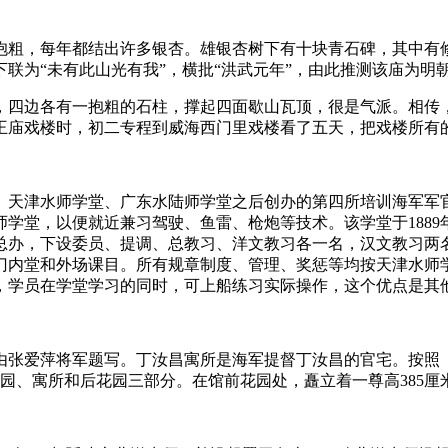
粗，每年都结出许多银杏。雄银杏树下有十块青石碑，其中有修
联为“未有此山光有我”，横批“洪武元年”，由此推测该庙为明
四边各有一抱粗的石柱，撑起四面歇山瓦顶，很是气派。相传
王庙戏楼时，初二专程到威海西门里戏楼看了五天，把戏楼所有
天津水师学堂、广东水陆师学堂之后创办的第四所培训海军军官
堂，以便就近兼习驾驶、鱼雷、枪炮等技术。该学堂于1889年动
总办，下设委员、提调、总教习、洋文教习各一名，汉文教习两
余门内堂和外场课目。所有规章制度、管理、奖惩等均按天津水师
，学员在学堂学习的同时，可上船练习实际操作，这个优点是其
张爱萍将军题写。丁汝昌寓所是海军提督丁汝昌的官宅。按照《
括前花园、寓所和后花园三部分。在馆前花园处，矗立着一尊高38