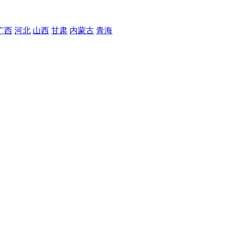
广西
河北
山西
甘肃
内蒙古
青海