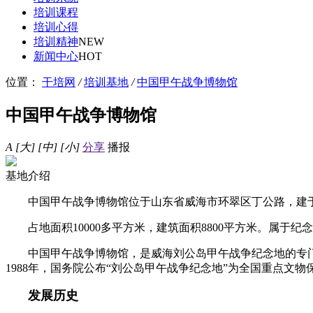
培训课程
培训心得
培训精神
NEW
新闻中心
HOT
位置：
干培网
/
培训基地
/
中国甲午战争博物馆
中国甲午战争博物馆
A
[大]
[中]
[小]
分享
播报
基地介绍
中国甲午战争博物馆位于山东省威海市环翠区丁公路，建于19
占地面积10000多平方米，建筑面积8800平方米。属于
中国甲午战争博物馆，是威海刘公岛甲午战争纪念地的专门保
1988年，国务院公布“刘公岛甲午战争纪念地”为全国重点文物
发展历史