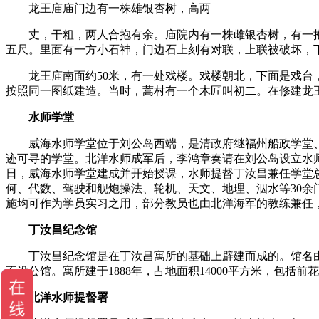
龙王庙庙门边有一株雄银杏树，高两
丈，干粗，两人合抱有余。庙院内有一株雌银杏树，有一抱
五尺。里面有一方小石神，门边石上刻有对联，上联被破坏，下
龙王庙南面约50米，有一处戏楼。戏楼朝北，下面是戏台，
按照同一图纸建造。当时，蒿村有一个木匠叫初二。在修建龙
水师学堂
威海水师学堂位于刘公岛西端，是清政府继福州船政学堂、
迹可寻的学堂。北洋水师成军后，李鸿章奏请在刘公岛设立水师学
日，威海水师学堂建成并开始授课，水师提督丁汝昌兼任学堂
何、代数、驾驶和舰炮操法、轮机、天文、地理、泅水等30
施均可作为学员实习之用，部分教员也由北洋海军的教练兼任
丁汝昌纪念馆
丁汝昌纪念馆是在丁汝昌寓所的基础上辟建而成的。馆名由
不设公馆。寓所建于1888年，占地面积14000平方米，包
北洋水师提督署