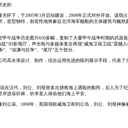
历史的
，于2005年3月启动建设，2008年正式对外开放。该馆占地面
，造型独特，创造性地将象征北洋海军舰船的主体建筑与巍然矗
珍贵甲午战争历史图片650多幅，复制了大量甲午战争时期的武器
海战”3D影视厅，声光电与多媒体复合再现“威海卫保卫战”震
争”、“深渊与抗争”、“尾厅”五个部分。
司高水准设计、制作，综合运用先进的陈列展示手段，代表了当
说在汉代，刘公、刘母曾多次拯救海上遇险的船民，后人为了纪
登岸进庙祈祷，祈求老人保佑他们海上平安。
刘公庙。1898年，英国强租威海卫和刘公岛，刘公、刘母神像被