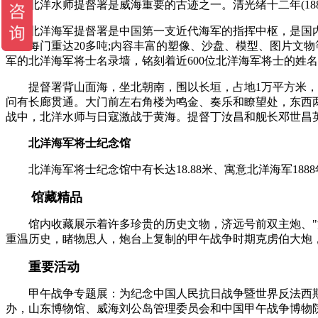
北洋水师提督署是威海重要的古迹之一。清光绪十二年(188
北洋海军提督署是中国第一支近代海军的指挥中枢，是国内仅
炮，每门重达20多吨;内容丰富的塑像、沙盘、模型、图片文物
军的北洋海军将士名录墙，铭刻着近600位北洋海军将士的姓
提督署背山面海，坐北朝南，围以长垣，占地1万平方米，是
问有长廊贯通。大门前左右角楼为鸣金、奏乐和瞭望处，东西两侧
战中，北洋水师与日寇激战于黄海。提督丁汝昌和舰长邓世昌
北洋海军将士纪念馆
北洋海军将士纪念馆中有长达18.88米、寓意北洋海军188
馆藏精品
馆内收藏展示着许多珍贵的历史文物，济远号前双主炮、"济
重温历史，睹物思人，炮台上复制的甲午战争时期克虏伯大炮
重要活动
甲午战争专题展：为纪念中国人民抗日战争暨世界反法西斯战
办，山东博物馆、威海刘公岛管理委员会和中国甲午战争博物院