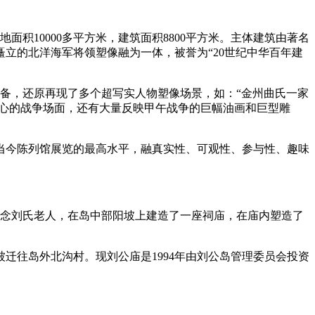
积10000多平方米，建筑面积8800平方米。主体建筑由著名
立的北洋海军将领塑像融为一体，被誉为“20世纪中华百年建
装备，还原再现了多个超写实人物塑像场景，如：“金州曲氏一家
撼人心的战争场面，还有大量反映甲午战争的巨幅油画和巨型雕
今陈列馆展览的最高水平，融真实性、可观性、参与性、趣味
念刘氏老人，在岛中部阳坡上建造了一座祠庙，在庙内塑造了
迁往岛外北沟村。现刘公庙是1994年由刘公岛管理委员会投资