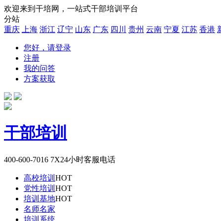
欢迎来到干培网，一站式干部培训平台
分站
重庆
上海
浙江
辽宁
山东
广东
四川
贵州
云南
宁夏
江苏
香港
您好，请登录
注册
我的问答
方案获取
干部培训
400-600-7016
7X24小时客服电话
高校培训
HOT
党性培训
HOT
培训基地
HOT
名师名家
培训系统