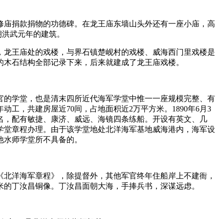
庙捐款捐物的功德碑。在龙王庙东墙山头外还有一座小庙，高
朝洪武元年的建筑。
，龙王庙处的戏楼，与界石镇楚岘村的戏楼、威海西门里戏楼是
的木石结构全部记录下来，后来就建成了龙王庙戏楼。
的学堂，也是清末四所近代海军学堂中惟一一座规模完整、有
工，共建房屋近70间，占地面积近2万平方米。1890年6月3
名，配有敏捷、康济、威远、海镜四条练船。开设有英文、几
学堂章程办理。由于该学堂地处北洋海军基地威海港内，海军设
他水师学堂所不具备的。
北洋海军章程》，除提督外，其他军官终年住船岸上不建衙，
5厘米的丁汝昌铜像。丁汝昌面朝大海，手捧兵书，深谋远虑。