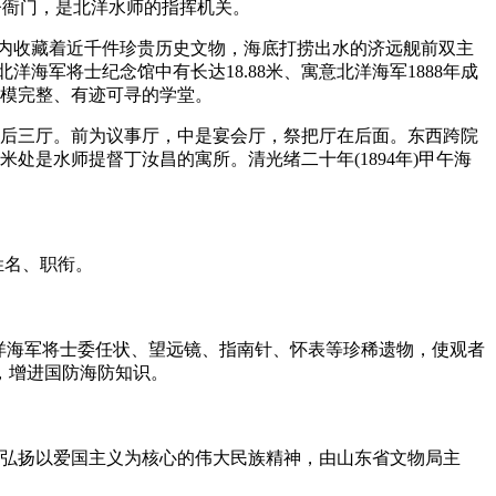
督衙门，是北洋水师的指挥机关。
内收藏着近千件珍贵历史文物，海底打捞出水的济远舰前双主
海军将士纪念馆中有长达18.88米、寓意北洋海军1888年成
规模完整、有迹可寻的学堂。
后三厅。前为议事厅，中是宴会厅，祭把厅在后面。东西跨院
处是水师提督丁汝昌的寓所。清光绪二十年(1894年)甲午海
姓名、职衔。
洋海军将士委任状、望远镜、指南针、怀表等珍稀遗物，使观者
，增进国防海防知识。
，弘扬以爱国主义为核心的伟大民族精神，由山东省文物局主