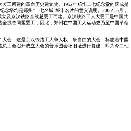
罢工所建的革命历史建筑物。1952年郑州二七纪念堂的落成是
七纪念塔均是郑州“二七名城”城市名片的意义说明。2006年6月，
成立及京汉铁路全线总罢工而建。京汉铁路工人大罢工是中国共
路全线总同盟罢工，因此，郑州在中国工人运动史乃至中国革命
了大会，这是京汉铁路工人争人权、争自由的大会，标志着中国
铁路总工会召开成立大会的普乐园会场旧址进行复建，即为今二七