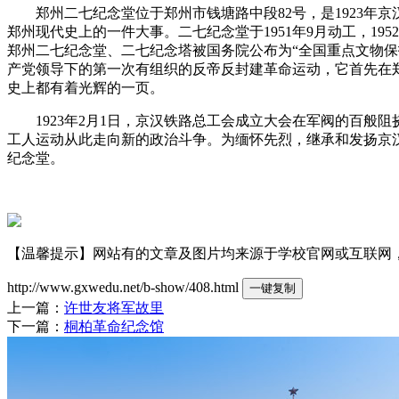
郑州二七纪念堂位于郑州市钱塘路中段82号，是1923年京
郑州现代史上的一件大事。二七纪念堂于1951年9月动工，195
郑州二七纪念堂、二七纪念塔被国务院公布为“全国重点文物
产党领导下的第一次有组织的反帝反封建革命运动，它首先在
史上都有着光辉的一页。
1923年2月1日，京汉铁路总工会成立大会在军阀的百般
工人运动从此走向新的政治斗争。为缅怀先烈，继承和发扬京汉
纪念堂。
【温馨提示】网站有的文章及图片均来源于学校官网或互联网，若有侵权
http://www.gxwedu.net/b-show/408.html
一键复制
上一篇：
许世友将军故里
下一篇：
桐柏革命纪念馆