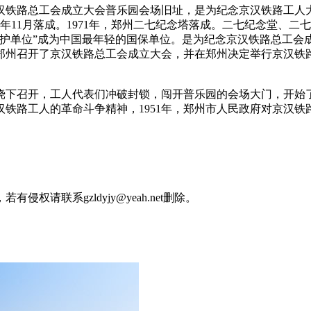
汉铁路总工会成立大会普乐园会场旧址，是为纪念京汉铁路工人大
2年11月落成。1971年，郑州二七纪念塔落成。二七纪念堂、二
保护单位”成为中国最年轻的国保单位。是为纪念京汉铁路总工会
郑州召开了京汉铁路总工会成立大会，并在郑州决定举行京汉铁
阻挠下召开，工人代表们冲破封锁，闯开普乐园的会场大门，开始
铁路工人的革命斗争精神，1951年，郑州市人民政府对京汉
请联系gzldyjy@yeah.net删除。