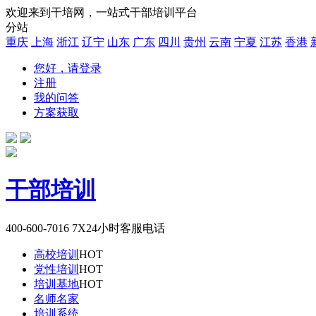
欢迎来到干培网，一站式干部培训平台
分站
重庆
上海
浙江
辽宁
山东
广东
四川
贵州
云南
宁夏
江苏
香港
您好，请登录
注册
我的问答
方案获取
干部培训
400-600-7016
7X24小时客服电话
高校培训
HOT
党性培训
HOT
培训基地
HOT
名师名家
培训系统