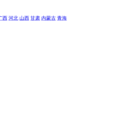
广西
河北
山西
甘肃
内蒙古
青海