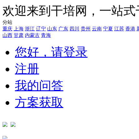
欢迎来到干培网，一站式
分站
重庆
上海
浙江
辽宁
山东
广东
四川
贵州
云南
宁夏
江苏
香港
山西
甘肃
内蒙古
青海
您好，请登录
注册
我的问答
方案获取