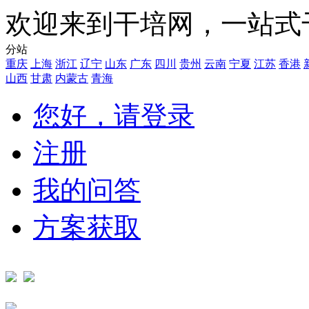
欢迎来到干培网，一站式
分站
重庆
上海
浙江
辽宁
山东
广东
四川
贵州
云南
宁夏
江苏
香港
山西
甘肃
内蒙古
青海
您好，请登录
注册
我的问答
方案获取